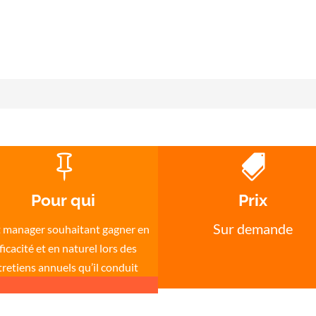


Pour qui
Prix
Sur demande
 manager souhaitant gagner en
ficacité et en naturel lors des
tretiens annuels qu’il conduit