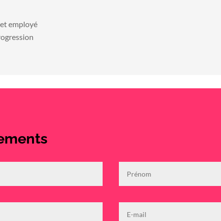
 et employé
rogression
ements