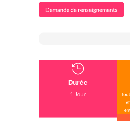
Demande de renseignements

Durée
1 Jour
Tout
ef
en