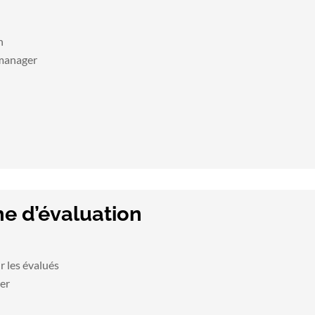
n
 manager
e d’évaluation
r les évalués
rer